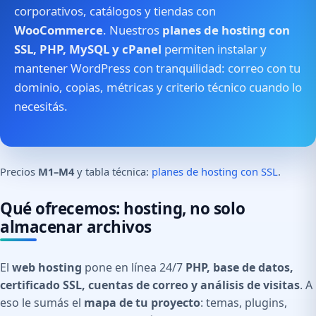
corporativos, catálogos y tiendas con
WooCommerce
. Nuestros
planes de hosting con
SSL, PHP, MySQL y cPanel
permiten instalar y
mantener WordPress con tranquilidad: correo con tu
dominio, copias, métricas y criterio técnico cuando lo
necesitás.
Precios
M1–M4
y tabla técnica:
planes de hosting con SSL
.
Qué ofrecemos: hosting, no solo
almacenar archivos
El
web hosting
pone en línea 24/7
PHP, base de datos,
certificado SSL, cuentas de correo y análisis de visitas
. A
eso le sumás el
mapa de tu proyecto
: temas, plugins,