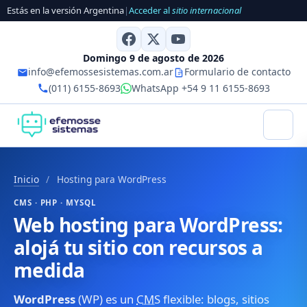
Estás en la versión Argentina
|
Acceder al
sitio internacional
Domingo 9 de agosto de 2026
info@efemossesistemas.com.ar
Formulario de contacto
(011) 6155-8693
WhatsApp +54 9 11 6155-8693
Inicio
/
Hosting para WordPress
CMS · PHP · MYSQL
Web hosting para WordPress:
alojá tu sitio con recursos a
medida
WordPress
(WP) es un
CMS
flexible: blogs, sitios