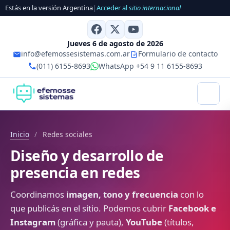
Estás en la versión Argentina
|
Acceder al
sitio internacional
Jueves 6 de agosto de 2026
info@efemossesistemas.com.ar
Formulario de contacto
(011) 6155-8693
WhatsApp +54 9 11 6155-8693
Inicio
/
Redes sociales
Diseño y desarrollo de
presencia en redes
Coordinamos
imagen, tono y frecuencia
con lo
que publicás en el sitio. Podemos cubrir
Facebook e
Instagram
(gráfica y pauta),
YouTube
(títulos,