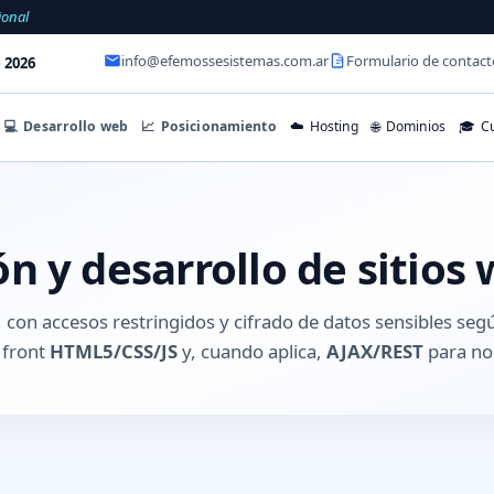
ional
info@efemossesistemas.com.ar
Formulario de contact
 2026
💻
Desarrollo web
📈
Posicionamiento
☁️
Hosting
🌐
Dominios
🎓
Cu
n y desarrollo de sitios
, con accesos restringidos y cifrado de datos sensibles se
, front
HTML5/CSS/JS
y, cuando aplica,
AJAX/REST
para no