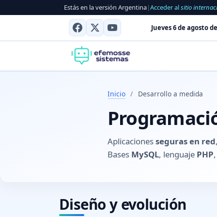
Estás en la versión Argentina
|
Acceder al
sitio internac
Jueves 6 de agosto de
Inicio
/
Desarrollo a medida
Programació
Aplicaciones
seguras en red
Bases
MySQL
, lenguaje
PHP
Diseño y evolución