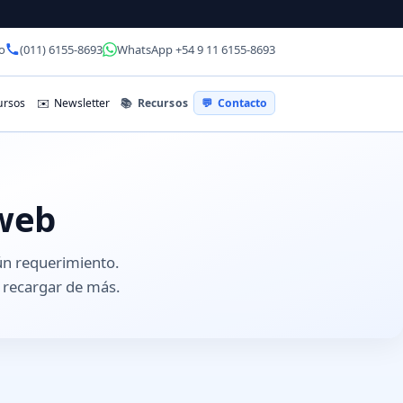
o
(011) 6155-8693
WhatsApp +54 9 11 6155-8693
📚
Recursos
rsos
✉️
Newsletter
💬
Contacto
 web
gún requerimiento.
 recargar de más.