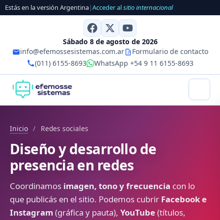
Estás en la versión Argentina
|
Acceder al
sitio internacional
Sábado 8 de agosto de 2026
info@efemossesistemas.com.ar
Formulario de contacto
(011) 6155-8693
WhatsApp +54 9 11 6155-8693
Inicio
/
Redes sociales
Diseño y desarrollo de
presencia en redes
Coordinamos
imagen, tono y frecuencia
con lo
que publicás en el sitio. Podemos cubrir
Facebook e
Instagram
(gráfica y pauta),
YouTube
(títulos,