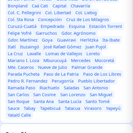
Bonpland
Caá Cati
Capital
Chavarría
Col. C. Pellegrini
Col. Libertad
Col. Liebig
Col. Sta Rosa
Concepción
Cruz de Los Milagros
Curuzú-Cuatiá
Empedrado
Esquina
Estación Torrent
Felipe Yofré
Garruchos
Gdor. Agrónomo
Gdor. Martínez
Goya
Guaviravi
Herlitzka
Ita-Ibate
Itatí
Ituzaingó
José Rafael Gómez
Juan Pujol
La Cruz
Lavalle
Lomas de Vallejos
Loreto
Mariano I. Loza
Mburucuyá
Mercedes
Mocoretá
Mte. Caseros
Nueve de Julio
Palmar Grande
Parada Pucheta
Paso de La Patria
Paso de Los Libres
Pedro R. Fernandez
Perugorría
Pueblo Libertador
Ramada Paso
Riachuelo
Saladas
San Antonio
San Carlos
San Cosme
San Lorenzo
San Miguel
San Roque
Santa Ana
Santa Lucía
Santo Tomé
Sauce
Tabay
Tapebicuá
Tatacua
Virasoro
Yapeyú
Yataití Calle