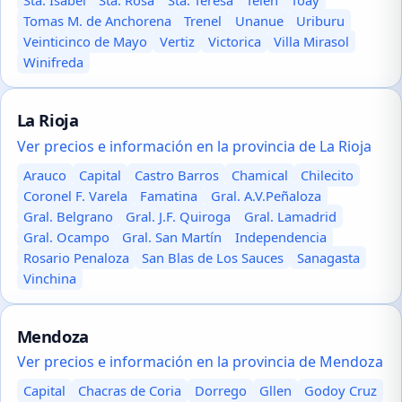
Sta. Isabel
Sta. Rosa
Sta. Teresa
Telén
Toay
Tomas M. de Anchorena
Trenel
Unanue
Uriburu
Veinticinco de Mayo
Vertiz
Victorica
Villa Mirasol
Winifreda
La Rioja
Ver precios e información en la provincia de La Rioja
Arauco
Capital
Castro Barros
Chamical
Chilecito
Coronel F. Varela
Famatina
Gral. A.V.Peñaloza
Gral. Belgrano
Gral. J.F. Quiroga
Gral. Lamadrid
Gral. Ocampo
Gral. San Martín
Independencia
Rosario Penaloza
San Blas de Los Sauces
Sanagasta
Vinchina
Mendoza
Ver precios e información en la provincia de Mendoza
Capital
Chacras de Coria
Dorrego
Gllen
Godoy Cruz