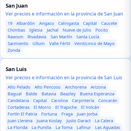
San Juan
Ver precios e información en la provincia de San Juan
19
Albardón
Angaco
Calingasta
Capital
Caucete
Chimbas
Iglesia
Jachal
Nueve de Julio
Pocito
Rawson
Rivadavia
San Martín
Santa Lucía
Sarmiento
Ullum
Valle Fértil
Veinticinco de Mayo
Zonda
San Luis
Ver precios e información en la provincia de San Luis
Alto Pelado
Alto Pencoso
Anchorena
Arizona
Bagual
Balde
Batavia
Beazley
Buena Esperanza
Candelaria
Capital
Carolina
Carpintería
Concarán
Cortaderas
El Morro
El Trapiche
El Volcán
Fortín El Patria
Fortuna
Fraga
Juan Jorba
Juan Llerena
Juana Koslay
Justo Daract
La Calera
La Florida
La Punilla
La Toma
Lafinur
Las Aguadas