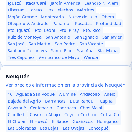
Iguazú
Itacaruaré
Jardín América
Leandro N. Alem
Libertad
Loreto
Los Helechos
Mártires
Mojón Grande
Montecarlo
Nueve de Julio
Oberá
Olegario V. Andrade
Panambí
Posadas
Profundidad
Pto. Iguazú
Pto. Leoni
Pto. Piray
Pto. Rico
Ruiz de Montoya
San Antonio
San Ignacio
San Javier
San José
San Martín
San Pedro
San Vicente
Santiago De Liniers
Santo Pipo
Sta. Ana
Sta. María
Tres Capones
Veinticinco de Mayo
Wanda
Neuquén
Ver precios e información en la provincia de Neuquén
16
Aguada San Roque
Aluminé
Andacollo
Añelo
Bajada del Agrio
Barrancas
Buta Ranquil
Capital
Caviahué
Centenario
Chorriaca
Chos Malal
Cipolletti
Covunco Abajo
Coyuco Cochico
Cutral Có
El Cholar
El Huecú
El Sauce
Guañacos
Huinganco
Las Coloradas
Las Lajas
Las Ovejas
Loncopué