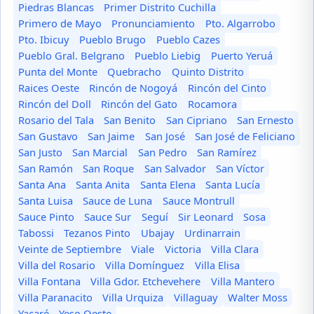
Piedras Blancas
Primer Distrito Cuchilla
Primero de Mayo
Pronunciamiento
Pto. Algarrobo
Pto. Ibicuy
Pueblo Brugo
Pueblo Cazes
Pueblo Gral. Belgrano
Pueblo Liebig
Puerto Yeruá
Punta del Monte
Quebracho
Quinto Distrito
Raices Oeste
Rincón de Nogoyá
Rincón del Cinto
Rincón del Doll
Rincón del Gato
Rocamora
Rosario del Tala
San Benito
San Cipriano
San Ernesto
San Gustavo
San Jaime
San José
San José de Feliciano
San Justo
San Marcial
San Pedro
San Ramírez
San Ramón
San Roque
San Salvador
San Víctor
Santa Ana
Santa Anita
Santa Elena
Santa Lucía
Santa Luisa
Sauce de Luna
Sauce Montrull
Sauce Pinto
Sauce Sur
Seguí
Sir Leonard
Sosa
Tabossi
Tezanos Pinto
Ubajay
Urdinarrain
Veinte de Septiembre
Viale
Victoria
Villa Clara
Villa del Rosario
Villa Domínguez
Villa Elisa
Villa Fontana
Villa Gdor. Etchevehere
Villa Mantero
Villa Paranacito
Villa Urquiza
Villaguay
Walter Moss
Yacaré
Yeso Oeste