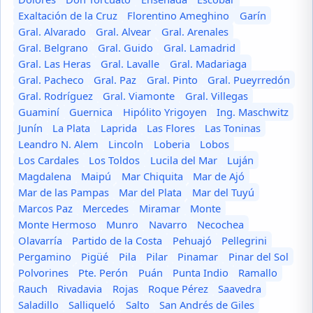
Exaltación de la Cruz
Florentino Ameghino
Garín
Gral. Alvarado
Gral. Alvear
Gral. Arenales
Gral. Belgrano
Gral. Guido
Gral. Lamadrid
Gral. Las Heras
Gral. Lavalle
Gral. Madariaga
Gral. Pacheco
Gral. Paz
Gral. Pinto
Gral. Pueyrredón
Gral. Rodríguez
Gral. Viamonte
Gral. Villegas
Guaminí
Guernica
Hipólito Yrigoyen
Ing. Maschwitz
Junín
La Plata
Laprida
Las Flores
Las Toninas
Leandro N. Alem
Lincoln
Loberia
Lobos
Los Cardales
Los Toldos
Lucila del Mar
Luján
Magdalena
Maipú
Mar Chiquita
Mar de Ajó
Mar de las Pampas
Mar del Plata
Mar del Tuyú
Marcos Paz
Mercedes
Miramar
Monte
Monte Hermoso
Munro
Navarro
Necochea
Olavarría
Partido de la Costa
Pehuajó
Pellegrini
Pergamino
Pigüé
Pila
Pilar
Pinamar
Pinar del Sol
Polvorines
Pte. Perón
Puán
Punta Indio
Ramallo
Rauch
Rivadavia
Rojas
Roque Pérez
Saavedra
Saladillo
Salliqueló
Salto
San Andrés de Giles