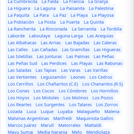
La Cumbrecita
La Falda
La Francia
La Granja
La Higuera
La Laguna
La Paisanita
La Palestina
La Paquita
La Para
La Paz
La Playa
La Playosa
La Población
La Posta
La Puerta
La Quinta
La Rancherita
La Rinconada
La Serranita
La Tordilla
Laborde
Laboulaye
Laguna Larga
Las Acequias
Las Albahacas
Las Arrias
Las Bajadas
Las Caleras
Las Calles
Las Cañadas
Las Gramillas
Las Higueras
Las Isletillas
Las Junturas
Las Palmas
Las Peñas
Las Peñas Sud
Las Perdices
Las Playas
Las Rabonas
Las Saladas
Las Tapias
Las Varas
Las Varillas
Las Vertientes
Leguizamón
Leones
Los Cedros
Los Cerrillos
Los Chañaritos (C.E)
Los Chanaritos (R.S)
Los Cisnes
Los Cocos
Los Cóndores
Los Hornillos
Los Hoyos
Los Mistoles
Los Molinos
Los Pozos
Los Reartes
Los Surgentes
Los Talares
Los Zorros
Lozada
Luca
Luque
Luyaba
Malagueño
Malena
Malvinas Argentinas
Manfredi
Maquinista Gallini
Marcos Juárez
Marull
Matorrales
Mattaldi
Mayu Sumaj
Media Naranja
Melo
Mendiolaza