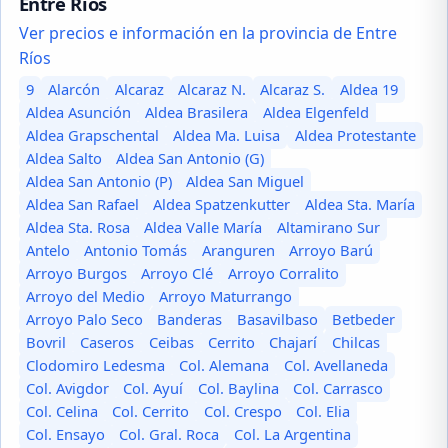
Entre Ríos
Ver precios e información en la provincia de Entre
Ríos
9
Alarcón
Alcaraz
Alcaraz N.
Alcaraz S.
Aldea 19
Aldea Asunción
Aldea Brasilera
Aldea Elgenfeld
Aldea Grapschental
Aldea Ma. Luisa
Aldea Protestante
Aldea Salto
Aldea San Antonio (G)
Aldea San Antonio (P)
Aldea San Miguel
Aldea San Rafael
Aldea Spatzenkutter
Aldea Sta. María
Aldea Sta. Rosa
Aldea Valle María
Altamirano Sur
Antelo
Antonio Tomás
Aranguren
Arroyo Barú
Arroyo Burgos
Arroyo Clé
Arroyo Corralito
Arroyo del Medio
Arroyo Maturrango
Arroyo Palo Seco
Banderas
Basavilbaso
Betbeder
Bovril
Caseros
Ceibas
Cerrito
Chajarí
Chilcas
Clodomiro Ledesma
Col. Alemana
Col. Avellaneda
Col. Avigdor
Col. Ayuí
Col. Baylina
Col. Carrasco
Col. Celina
Col. Cerrito
Col. Crespo
Col. Elia
Col. Ensayo
Col. Gral. Roca
Col. La Argentina