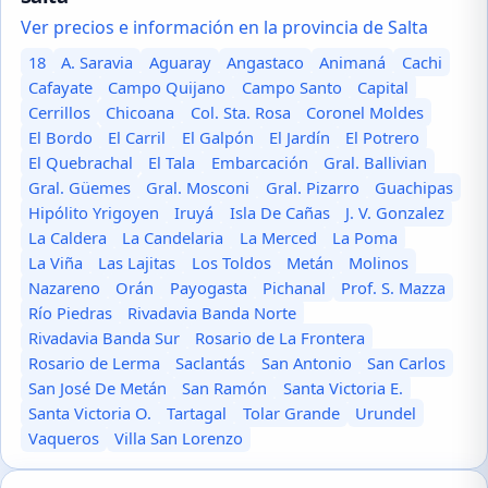
Ver precios e información en la provincia de Salta
18
A. Saravia
Aguaray
Angastaco
Animaná
Cachi
Cafayate
Campo Quijano
Campo Santo
Capital
Cerrillos
Chicoana
Col. Sta. Rosa
Coronel Moldes
El Bordo
El Carril
El Galpón
El Jardín
El Potrero
El Quebrachal
El Tala
Embarcación
Gral. Ballivian
Gral. Güemes
Gral. Mosconi
Gral. Pizarro
Guachipas
Hipólito Yrigoyen
Iruyá
Isla De Cañas
J. V. Gonzalez
La Caldera
La Candelaria
La Merced
La Poma
La Viña
Las Lajitas
Los Toldos
Metán
Molinos
Nazareno
Orán
Payogasta
Pichanal
Prof. S. Mazza
Río Piedras
Rivadavia Banda Norte
Rivadavia Banda Sur
Rosario de La Frontera
Rosario de Lerma
Saclantás
San Antonio
San Carlos
San José De Metán
San Ramón
Santa Victoria E.
Santa Victoria O.
Tartagal
Tolar Grande
Urundel
Vaqueros
Villa San Lorenzo