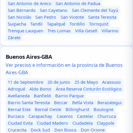
San Antonio de Areco
San Antonio de Padua
San Bernardo
San Cayetano
San Clemente del Tuyú
San Nicolás
San Pedro
San Vicente
Santa Teresita
Suipacha
Tandil
Tapalqué
Tordillo
Tornquist
Trenque Lauquen
Tres Lomas
Villa Gesell
Villarino
Zárate
Buenos Aires-GBA
Ver precios e información en la provincia de Buenos
Aires-GBA
11 de Septiembre
20 de Junio
25 de Mayo
Acassuso
Adrogué
Aldo Bonzi
Área Reserva Cinturón Ecológico
Avellaneda
Banfield
Barrio Parque
Barrio Santa Teresita
Beccar
Bella Vista
Berazategui
Bernal Este
Bernal Oeste
Billinghurst
Boulogne
Burzaco
Carapachay
Caseros
Castelar
Churruca
Ciudad Evita
Ciudad Madero
Ciudadela
Claypole
Crucecita
Dock Sud
Don Bosco
Don Orione