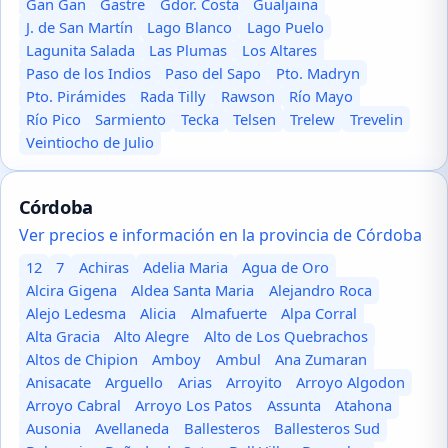
Gan Gan
Gastre
Gdor. Costa
Gualjaina
J. de San Martín
Lago Blanco
Lago Puelo
Lagunita Salada
Las Plumas
Los Altares
Paso de los Indios
Paso del Sapo
Pto. Madryn
Pto. Pirámides
Rada Tilly
Rawson
Río Mayo
Río Pico
Sarmiento
Tecka
Telsen
Trelew
Trevelin
Veintiocho de Julio
Córdoba
Ver precios e información en la provincia de Córdoba
12
7
Achiras
Adelia Maria
Agua de Oro
Alcira Gigena
Aldea Santa Maria
Alejandro Roca
Alejo Ledesma
Alicia
Almafuerte
Alpa Corral
Alta Gracia
Alto Alegre
Alto de Los Quebrachos
Altos de Chipion
Amboy
Ambul
Ana Zumaran
Anisacate
Arguello
Arias
Arroyito
Arroyo Algodon
Arroyo Cabral
Arroyo Los Patos
Assunta
Atahona
Ausonia
Avellaneda
Ballesteros
Ballesteros Sud