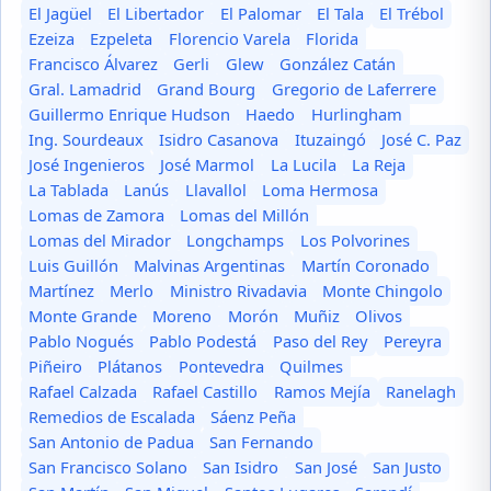
El Jagüel
El Libertador
El Palomar
El Tala
El Trébol
Ezeiza
Ezpeleta
Florencio Varela
Florida
Francisco Álvarez
Gerli
Glew
González Catán
Gral. Lamadrid
Grand Bourg
Gregorio de Laferrere
Guillermo Enrique Hudson
Haedo
Hurlingham
Ing. Sourdeaux
Isidro Casanova
Ituzaingó
José C. Paz
José Ingenieros
José Marmol
La Lucila
La Reja
La Tablada
Lanús
Llavallol
Loma Hermosa
Lomas de Zamora
Lomas del Millón
Lomas del Mirador
Longchamps
Los Polvorines
Luis Guillón
Malvinas Argentinas
Martín Coronado
Martínez
Merlo
Ministro Rivadavia
Monte Chingolo
Monte Grande
Moreno
Morón
Muñiz
Olivos
Pablo Nogués
Pablo Podestá
Paso del Rey
Pereyra
Piñeiro
Plátanos
Pontevedra
Quilmes
Rafael Calzada
Rafael Castillo
Ramos Mejía
Ranelagh
Remedios de Escalada
Sáenz Peña
San Antonio de Padua
San Fernando
San Francisco Solano
San Isidro
San José
San Justo