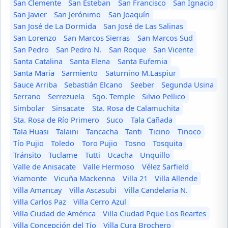
San Clemente
San Esteban
San Francisco
San Ignacio
San Javier
San Jerónimo
San Joaquín
San José de La Dormida
San José de Las Salinas
San Lorenzo
San Marcos Sierras
San Marcos Sud
San Pedro
San Pedro N.
San Roque
San Vicente
Santa Catalina
Santa Elena
Santa Eufemia
Santa Maria
Sarmiento
Saturnino M.Laspiur
Sauce Arriba
Sebastián Elcano
Seeber
Segunda Usina
Serrano
Serrezuela
Sgo. Temple
Silvio Pellico
Simbolar
Sinsacate
Sta. Rosa de Calamuchita
Sta. Rosa de Río Primero
Suco
Tala Cañada
Tala Huasi
Talaini
Tancacha
Tanti
Ticino
Tinoco
Tío Pujio
Toledo
Toro Pujio
Tosno
Tosquita
Tránsito
Tuclame
Tutti
Ucacha
Unquillo
Valle de Anisacate
Valle Hermoso
Vélez Sarfield
Viamonte
Vicuña Mackenna
Villa 21
Villa Allende
Villa Amancay
Villa Ascasubi
Villa Candelaria N.
Villa Carlos Paz
Villa Cerro Azul
Villa Ciudad de América
Villa Ciudad Pque Los Reartes
Villa Concepción del Tío
Villa Cura Brochero