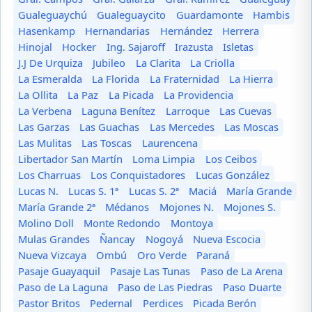
Gualeguaychú
Gualeguaycito
Guardamonte
Hambis
Hasenkamp
Hernandarias
Hernández
Herrera
Hinojal
Hocker
Ing. Sajaroff
Irazusta
Isletas
J.J De Urquiza
Jubileo
La Clarita
La Criolla
La Esmeralda
La Florida
La Fraternidad
La Hierra
La Ollita
La Paz
La Picada
La Providencia
La Verbena
Laguna Benítez
Larroque
Las Cuevas
Las Garzas
Las Guachas
Las Mercedes
Las Moscas
Las Mulitas
Las Toscas
Laurencena
Libertador San Martín
Loma Limpia
Los Ceibos
Los Charruas
Los Conquistadores
Lucas González
Lucas N.
Lucas S. 1ª
Lucas S. 2ª
Maciá
María Grande
María Grande 2ª
Médanos
Mojones N.
Mojones S.
Molino Doll
Monte Redondo
Montoya
Mulas Grandes
Ñancay
Nogoyá
Nueva Escocia
Nueva Vizcaya
Ombú
Oro Verde
Paraná
Pasaje Guayaquil
Pasaje Las Tunas
Paso de La Arena
Paso de La Laguna
Paso de Las Piedras
Paso Duarte
Pastor Britos
Pedernal
Perdices
Picada Berón