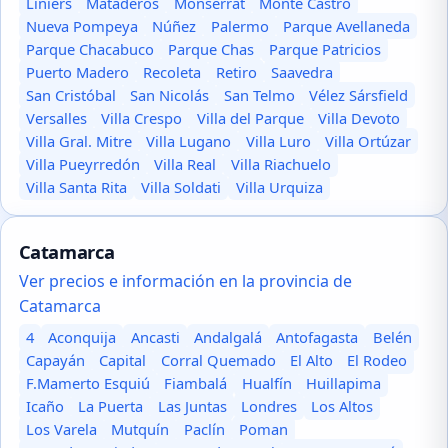
Liniers
Mataderos
Monserrat
Monte Castro
Nueva Pompeya
Núñez
Palermo
Parque Avellaneda
Parque Chacabuco
Parque Chas
Parque Patricios
Puerto Madero
Recoleta
Retiro
Saavedra
San Cristóbal
San Nicolás
San Telmo
Vélez Sársfield
Versalles
Villa Crespo
Villa del Parque
Villa Devoto
Villa Gral. Mitre
Villa Lugano
Villa Luro
Villa Ortúzar
Villa Pueyrredón
Villa Real
Villa Riachuelo
Villa Santa Rita
Villa Soldati
Villa Urquiza
Catamarca
Ver precios e información en la provincia de
Catamarca
4
Aconquija
Ancasti
Andalgalá
Antofagasta
Belén
Capayán
Capital
Corral Quemado
El Alto
El Rodeo
F.Mamerto Esquiú
Fiambalá
Hualfín
Huillapima
Icaño
La Puerta
Las Juntas
Londres
Los Altos
Los Varela
Mutquín
Paclín
Poman