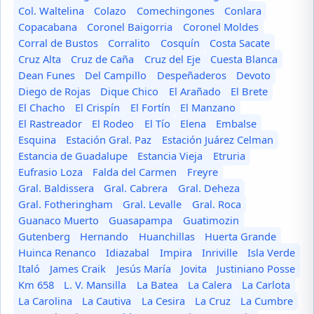
Col. Waltelina
Colazo
Comechingones
Conlara
Copacabana
Coronel Baigorria
Coronel Moldes
Corral de Bustos
Corralito
Cosquín
Costa Sacate
Cruz Alta
Cruz de Caña
Cruz del Eje
Cuesta Blanca
Dean Funes
Del Campillo
Despeñaderos
Devoto
Diego de Rojas
Dique Chico
El Arañado
El Brete
El Chacho
El Crispín
El Fortín
El Manzano
El Rastreador
El Rodeo
El Tío
Elena
Embalse
Esquina
Estación Gral. Paz
Estación Juárez Celman
Estancia de Guadalupe
Estancia Vieja
Etruria
Eufrasio Loza
Falda del Carmen
Freyre
Gral. Baldissera
Gral. Cabrera
Gral. Deheza
Gral. Fotheringham
Gral. Levalle
Gral. Roca
Guanaco Muerto
Guasapampa
Guatimozin
Gutenberg
Hernando
Huanchillas
Huerta Grande
Huinca Renanco
Idiazabal
Impira
Inriville
Isla Verde
Italó
James Craik
Jesús María
Jovita
Justiniano Posse
Km 658
L. V. Mansilla
La Batea
La Calera
La Carlota
La Carolina
La Cautiva
La Cesira
La Cruz
La Cumbre