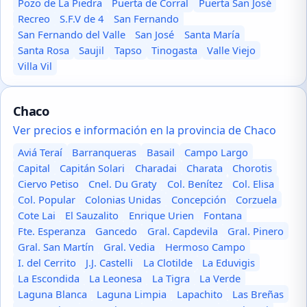
Pozo de La Piedra
Puerta de Corral
Puerta San José
Recreo
S.F.V de 4
San Fernando
San Fernando del Valle
San José
Santa María
Santa Rosa
Saujil
Tapso
Tinogasta
Valle Viejo
Villa Vil
Chaco
Ver precios e información en la provincia de Chaco
Aviá Teraí
Barranqueras
Basail
Campo Largo
Capital
Capitán Solari
Charadai
Charata
Chorotis
Ciervo Petiso
Cnel. Du Graty
Col. Benítez
Col. Elisa
Col. Popular
Colonias Unidas
Concepción
Corzuela
Cote Lai
El Sauzalito
Enrique Urien
Fontana
Fte. Esperanza
Gancedo
Gral. Capdevila
Gral. Pinero
Gral. San Martín
Gral. Vedia
Hermoso Campo
I. del Cerrito
J.J. Castelli
La Clotilde
La Eduvigis
La Escondida
La Leonesa
La Tigra
La Verde
Laguna Blanca
Laguna Limpia
Lapachito
Las Breñas