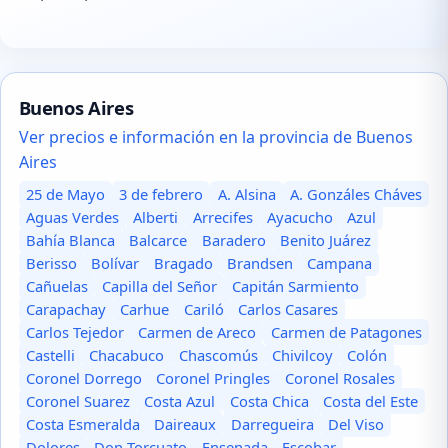
Buenos Aires
Ver precios e información en la provincia de Buenos
Aires
25 de Mayo
3 de febrero
A. Alsina
A. Gonzáles Cháves
Aguas Verdes
Alberti
Arrecifes
Ayacucho
Azul
Bahía Blanca
Balcarce
Baradero
Benito Juárez
Berisso
Bolívar
Bragado
Brandsen
Campana
Cañuelas
Capilla del Señor
Capitán Sarmiento
Carapachay
Carhue
Cariló
Carlos Casares
Carlos Tejedor
Carmen de Areco
Carmen de Patagones
Castelli
Chacabuco
Chascomús
Chivilcoy
Colón
Coronel Dorrego
Coronel Pringles
Coronel Rosales
Coronel Suarez
Costa Azul
Costa Chica
Costa del Este
Costa Esmeralda
Daireaux
Darregueira
Del Viso
Dolores
Don Torcuato
Ensenada
Escobar