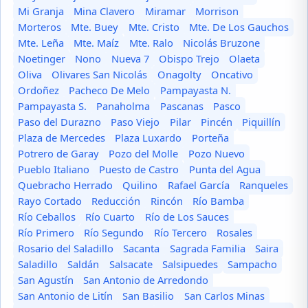
Mi Granja
Mina Clavero
Miramar
Morrison
Morteros
Mte. Buey
Mte. Cristo
Mte. De Los Gauchos
Mte. Leña
Mte. Maíz
Mte. Ralo
Nicolás Bruzone
Noetinger
Nono
Nueva 7
Obispo Trejo
Olaeta
Oliva
Olivares San Nicolás
Onagolty
Oncativo
Ordoñez
Pacheco De Melo
Pampayasta N.
Pampayasta S.
Panaholma
Pascanas
Pasco
Paso del Durazno
Paso Viejo
Pilar
Pincén
Piquillín
Plaza de Mercedes
Plaza Luxardo
Porteña
Potrero de Garay
Pozo del Molle
Pozo Nuevo
Pueblo Italiano
Puesto de Castro
Punta del Agua
Quebracho Herrado
Quilino
Rafael García
Ranqueles
Rayo Cortado
Reducción
Rincón
Río Bamba
Río Ceballos
Río Cuarto
Río de Los Sauces
Río Primero
Río Segundo
Río Tercero
Rosales
Rosario del Saladillo
Sacanta
Sagrada Familia
Saira
Saladillo
Saldán
Salsacate
Salsipuedes
Sampacho
San Agustín
San Antonio de Arredondo
San Antonio de Litín
San Basilio
San Carlos Minas