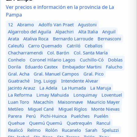
Ver precios e información en la provincia de La
Pampa
12
Abramo
Adolfo Van Praet
Agustoni
Algarrobo del Aguila
Alpachiri
Alta Italia
Anguil
Arata
Ataliva Roca
Bernardo Larroude
Bernasconi
Caleufú
Carro Quemado
Catriló
Ceballos
Chacharramendi
Col. Barón
Col. Santa María
Conhelo
Coronel Hilario Lagos
Cuchillo-Có
Doblas
Dorila
Eduardo Castex
Embajador Martini
Falucho
Gral. Acha
Gral. Manuel Campos
Gral. Pico
Guatraché
Ing. Luiggi
Intendente Alvear
Jacinto Arauz
La Adela
La Humada
La Maruja
La Reforma
Limay Mahuida
Lonquimay
Loventuel
Luan Toro
Macachín
Maisonnave
Mauricio Mayer
Metileo
Miguel Cané
Miguel Riglos
Monte Nievas
Parera
Perú
Pichi-Huinca
Puelches
Puelén
Quehue
Quemú Quemú
Quetrequén
Rancul
Realicó
Relmo
Rolón
Rucanelo
Sarah
Speluzzi