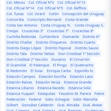
Col. Merou
Col. Oficial Nª3
Col. Oficial Nº13
Col. Oficial Nº14
Col. Oficial Nº5
Col. Reffino
Col. Tunas
Col. Viraró
Colón
Concepción del Uruguay
Concordia
Conscripto Bernardi
Costa Grande
Costa San Antonio
Costa Uruguay N.
Costa Uruguay S.
Crespo
Crucecitas 3ª
Crucecitas 7ª
Crucecitas 8ª
Cuchilla Redonda
Curtiembre
Diamante
Distrito 6º
Distrito Chañar
Distrito Chiqueros
Distrito Cuarto
Distrito Diego López
Distrito Pajonal
Distrito Sauce
Distrito Tala
Distrito Talitas
Don Cristóbal 1ª Sección
Don Cristóbal 2ª Sección
Durazno
El Cimarrón
El Gramillal
El Palenque
El Pingo
El Quebracho
El Redomón
El Solar
Enrique Carbo
Espinillo N.
Estación Campos
Estación Escriña
Estación Lazo
Estación Raíces
Estación Yerúa
Estancia Grande
Estancia Líbaros
Estancia Racedo
Estancia Solá
Estancia Yuquerí
Estaquitas
Faustino M. Parera
Febre
Federación
Federal
Gdor. Echagüe
Gdor. Mansilla
Gilbert
González Calderón
Gral. Almada
Gral. Alvear
Gral. Campos
Gral. Galarza
Gral. Ramírez
Gualeguay