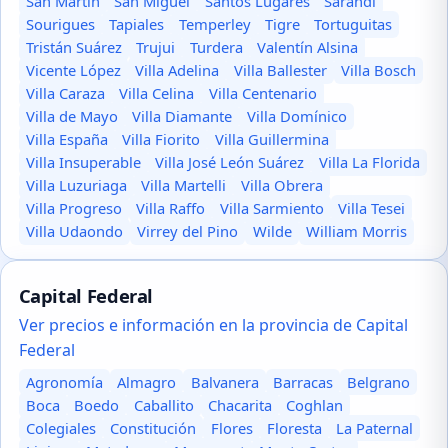
San Martín
San Miguel
Santos Lugares
Sarandí
Sourigues
Tapiales
Temperley
Tigre
Tortuguitas
Tristán Suárez
Trujui
Turdera
Valentín Alsina
Vicente López
Villa Adelina
Villa Ballester
Villa Bosch
Villa Caraza
Villa Celina
Villa Centenario
Villa de Mayo
Villa Diamante
Villa Domínico
Villa España
Villa Fiorito
Villa Guillermina
Villa Insuperable
Villa José León Suárez
Villa La Florida
Villa Luzuriaga
Villa Martelli
Villa Obrera
Villa Progreso
Villa Raffo
Villa Sarmiento
Villa Tesei
Villa Udaondo
Virrey del Pino
Wilde
William Morris
Capital Federal
Ver precios e información en la provincia de Capital
Federal
Agronomía
Almagro
Balvanera
Barracas
Belgrano
Boca
Boedo
Caballito
Chacarita
Coghlan
Colegiales
Constitución
Flores
Floresta
La Paternal