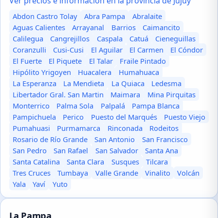
Ver precios e información en la provincia de Jujuy
Abdon Castro Tolay
Abra Pampa
Abralaite
Aguas Calientes
Arrayanal
Barrios
Caimancito
Calilegua
Cangrejillos
Caspala
Catuá
Cieneguillas
Coranzulli
Cusi-Cusi
El Aguilar
El Carmen
El Cóndor
El Fuerte
El Piquete
El Talar
Fraile Pintado
Hipólito Yrigoyen
Huacalera
Humahuaca
La Esperanza
La Mendieta
La Quiaca
Ledesma
Libertador Gral. San Martin
Maimara
Mina Pirquitas
Monterrico
Palma Sola
Palpalá
Pampa Blanca
Pampichuela
Perico
Puesto del Marqués
Puesto Viejo
Pumahuasi
Purmamarca
Rinconada
Rodeitos
Rosario de Río Grande
San Antonio
San Francisco
San Pedro
San Rafael
San Salvador
Santa Ana
Santa Catalina
Santa Clara
Susques
Tilcara
Tres Cruces
Tumbaya
Valle Grande
Vinalito
Volcán
Yala
Yaví
Yuto
La Pampa