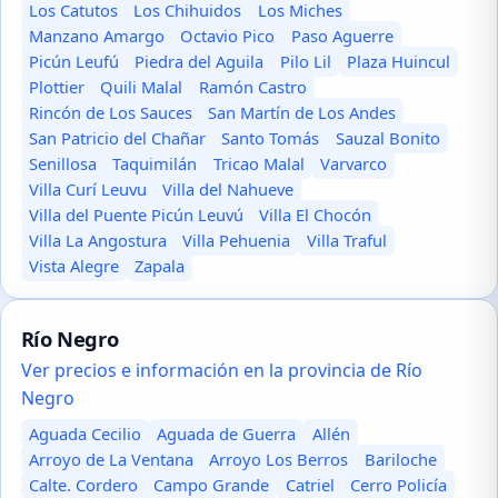
Los Catutos
Los Chihuidos
Los Miches
Manzano Amargo
Octavio Pico
Paso Aguerre
Picún Leufú
Piedra del Aguila
Pilo Lil
Plaza Huincul
Plottier
Quili Malal
Ramón Castro
Rincón de Los Sauces
San Martín de Los Andes
San Patricio del Chañar
Santo Tomás
Sauzal Bonito
Senillosa
Taquimilán
Tricao Malal
Varvarco
Villa Curí Leuvu
Villa del Nahueve
Villa del Puente Picún Leuvú
Villa El Chocón
Villa La Angostura
Villa Pehuenia
Villa Traful
Vista Alegre
Zapala
Río Negro
Ver precios e información en la provincia de Río
Negro
Aguada Cecilio
Aguada de Guerra
Allén
Arroyo de La Ventana
Arroyo Los Berros
Bariloche
Calte. Cordero
Campo Grande
Catriel
Cerro Policía