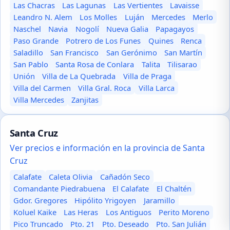
Las Chacras
Las Lagunas
Las Vertientes
Lavaisse
Leandro N. Alem
Los Molles
Luján
Mercedes
Merlo
Naschel
Navia
Nogolí
Nueva Galia
Papagayos
Paso Grande
Potrero de Los Funes
Quines
Renca
Saladillo
San Francisco
San Gerónimo
San Martín
San Pablo
Santa Rosa de Conlara
Talita
Tilisarao
Unión
Villa de La Quebrada
Villa de Praga
Villa del Carmen
Villa Gral. Roca
Villa Larca
Villa Mercedes
Zanjitas
Santa Cruz
Ver precios e información en la provincia de Santa
Cruz
Calafate
Caleta Olivia
Cañadón Seco
Comandante Piedrabuena
El Calafate
El Chaltén
Gdor. Gregores
Hipólito Yrigoyen
Jaramillo
Koluel Kaike
Las Heras
Los Antiguos
Perito Moreno
Pico Truncado
Pto. 21
Pto. Deseado
Pto. San Julián