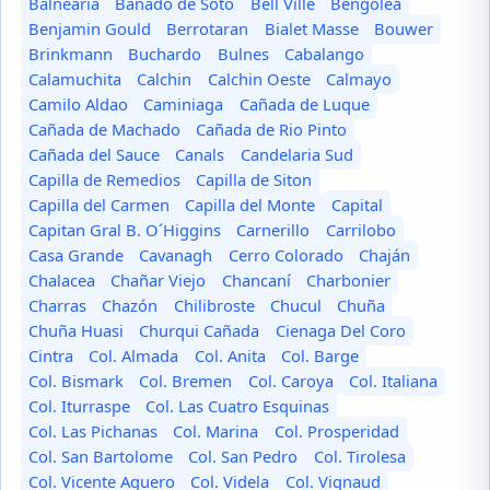
Balnearia
Bañado de Soto
Bell Ville
Bengolea
Benjamin Gould
Berrotaran
Bialet Masse
Bouwer
Brinkmann
Buchardo
Bulnes
Cabalango
Calamuchita
Calchin
Calchin Oeste
Calmayo
Camilo Aldao
Caminiaga
Cañada de Luque
Cañada de Machado
Cañada de Rio Pinto
Cañada del Sauce
Canals
Candelaria Sud
Capilla de Remedios
Capilla de Siton
Capilla del Carmen
Capilla del Monte
Capital
Capitan Gral B. O´Higgins
Carnerillo
Carrilobo
Casa Grande
Cavanagh
Cerro Colorado
Chaján
Chalacea
Chañar Viejo
Chancaní
Charbonier
Charras
Chazón
Chilibroste
Chucul
Chuña
Chuña Huasi
Churqui Cañada
Cienaga Del Coro
Cintra
Col. Almada
Col. Anita
Col. Barge
Col. Bismark
Col. Bremen
Col. Caroya
Col. Italiana
Col. Iturraspe
Col. Las Cuatro Esquinas
Col. Las Pichanas
Col. Marina
Col. Prosperidad
Col. San Bartolome
Col. San Pedro
Col. Tirolesa
Col. Vicente Aguero
Col. Videla
Col. Vignaud