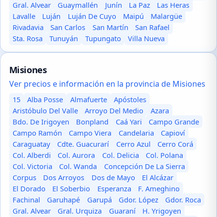
Gral. Alvear
Guaymallén
Junín
La Paz
Las Heras
Lavalle
Luján
Luján De Cuyo
Maipú
Malargüe
Rivadavia
San Carlos
San Martín
San Rafael
Sta. Rosa
Tunuyán
Tupungato
Villa Nueva
Misiones
Ver precios e información en la provincia de Misiones
15
Alba Posse
Almafuerte
Apóstoles
Aristóbulo Del Valle
Arroyo Del Medio
Azara
Bdo. De Irigoyen
Bonpland
Caá Yari
Campo Grande
Campo Ramón
Campo Viera
Candelaria
Capioví
Caraguatay
Cdte. Guacurarí
Cerro Azul
Cerro Corá
Col. Alberdi
Col. Aurora
Col. Delicia
Col. Polana
Col. Victoria
Col. Wanda
Concepción De La Sierra
Corpus
Dos Arroyos
Dos de Mayo
El Alcázar
El Dorado
El Soberbio
Esperanza
F. Ameghino
Fachinal
Garuhapé
Garupá
Gdor. López
Gdor. Roca
Gral. Alvear
Gral. Urquiza
Guaraní
H. Yrigoyen