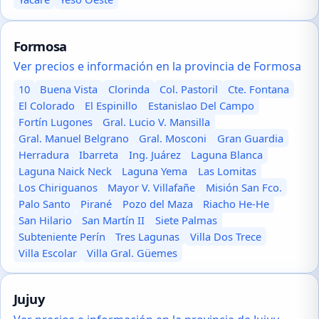
Formosa
Ver precios e información en la provincia de Formosa
10
Buena Vista
Clorinda
Col. Pastoril
Cte. Fontana
El Colorado
El Espinillo
Estanislao Del Campo
Fortín Lugones
Gral. Lucio V. Mansilla
Gral. Manuel Belgrano
Gral. Mosconi
Gran Guardia
Herradura
Ibarreta
Ing. Juárez
Laguna Blanca
Laguna Naick Neck
Laguna Yema
Las Lomitas
Los Chiriguanos
Mayor V. Villafañe
Misión San Fco.
Palo Santo
Pirané
Pozo del Maza
Riacho He-He
San Hilario
San Martín II
Siete Palmas
Subteniente Perín
Tres Lagunas
Villa Dos Trece
Villa Escolar
Villa Gral. Güemes
Jujuy