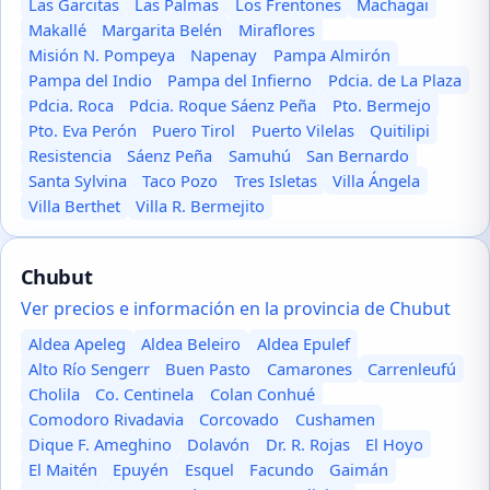
Las Garcitas
Las Palmas
Los Frentones
Machagai
Makallé
Margarita Belén
Miraflores
Misión N. Pompeya
Napenay
Pampa Almirón
Pampa del Indio
Pampa del Infierno
Pdcia. de La Plaza
Pdcia. Roca
Pdcia. Roque Sáenz Peña
Pto. Bermejo
Pto. Eva Perón
Puero Tirol
Puerto Vilelas
Quitilipi
Resistencia
Sáenz Peña
Samuhú
San Bernardo
Santa Sylvina
Taco Pozo
Tres Isletas
Villa Ángela
Villa Berthet
Villa R. Bermejito
Chubut
Ver precios e información en la provincia de Chubut
Aldea Apeleg
Aldea Beleiro
Aldea Epulef
Alto Río Sengerr
Buen Pasto
Camarones
Carrenleufú
Cholila
Co. Centinela
Colan Conhué
Comodoro Rivadavia
Corcovado
Cushamen
Dique F. Ameghino
Dolavón
Dr. R. Rojas
El Hoyo
El Maitén
Epuyén
Esquel
Facundo
Gaimán