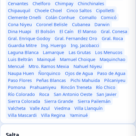
Cervantes
Chelforo
Chimpay
Chinchinales
Chipauquil
Choele Choel
Cinco Saltos
Cipolletti
Clemente Onelli
Colán Conhue
Comallo
Comicó
Cona Niyeu
Coronel Belisle
Cubanea
Darwin
Dina Huapi
El Bolsón
El Caín
El Manso
Gral. Conesa
Gral. Enrique Godoy
Gral. Fernandez Oro
Gral. Roca
Guardia Mitre
Ing. Huergo
Ing. Jacobacci
Laguna Blanca
Lamarque
Las Grutas
Los Menucos
Luis Beltrán
Mainqué
Mamuel Choique
Maquinchao
Mencué
Mtro. Ramos Mexia
Nahuel Niyeu
Naupa Huen
Ñorquinco
Ojos de Agua
Paso de Agua
Paso Flores
Peñas Blancas
Pichi Mahuida
Pilcaniyeu
Pomona
Prahuaniyeu
Rincón Treneta
Río Chico
Río Colorado
Roca
San Antonio Oeste
San Javier
Sierra Colorada
Sierra Grande
Sierra Pailemán
Valcheta
Valle Azul
Viedma
Villa Llanquín
Villa Mascardi
Villa Regina
Yaminué
Salta