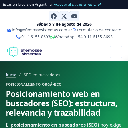
Estás en la versión Argentina
|
Acceder al
sitio internacional
Sábado 8 de agosto de 2026
info@efemossesistemas.com.ar
Formulario de contacto
(011) 6155-8693
WhatsApp +54 9 11 6155-8693
Inicio
/
SEO en buscadores
POSICIONAMIENTO ORGÁNICO
Posicionamiento web en
buscadores (SEO): estructura,
relevancia y trazabilidad
El
posicionamiento en buscadores (SEO)
hoy exige