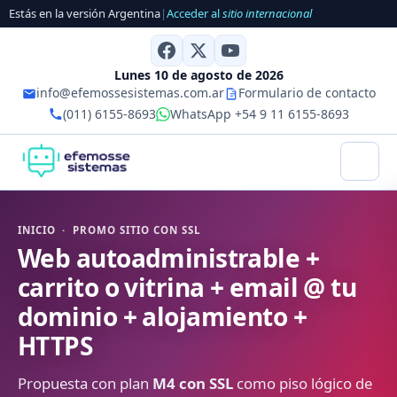
Estás en la versión Argentina
|
Acceder al
sitio internacional
Lunes 10 de agosto de 2026
info@efemossesistemas.com.ar
Formulario de contacto
(011) 6155-8693
WhatsApp +54 9 11 6155-8693
INICIO · PROMO SITIO CON SSL
Web autoadministrable +
carrito o vitrina + email @ tu
dominio + alojamiento +
HTTPS
Propuesta con plan
M4 con SSL
como piso lógico de