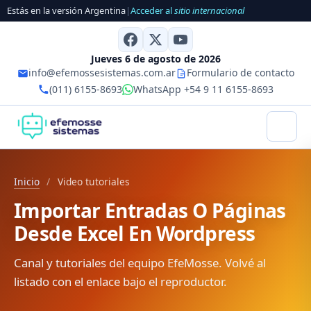
Estás en la versión Argentina
|
Acceder al
sitio internacional
Jueves 6 de agosto de 2026
info@efemossesistemas.com.ar
Formulario de contacto
(011) 6155-8693
WhatsApp +54 9 11 6155-8693
Inicio
/
Video tutoriales
Importar Entradas O Páginas
Desde Excel En Wordpress
Canal y tutoriales del equipo EfeMosse. Volvé al
listado con el enlace bajo el reproductor.