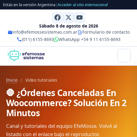
Estás en la versión Argentina
|
Acceder al
sitio internacional
Sábado 8 de agosto de 2026
info@efemossesistemas.com.ar
Formulario de contacto
(011) 6155-8693
WhatsApp +54 9 11 6155-8693
Inicio
/
Video tutoriales
🛑 ¿Órdenes Canceladas En
Woocommerce? Solución En 2
Minutos
Canal y tutoriales del equipo EfeMosse. Volvé al
listado con el enlace bajo el reproductor.