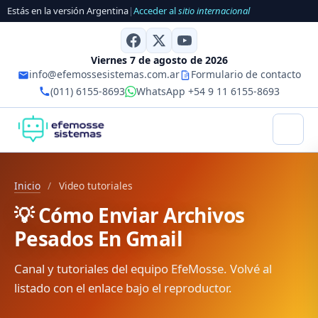
Estás en la versión Argentina
|
Acceder al
sitio internacional
Viernes 7 de agosto de 2026
info@efemossesistemas.com.ar
Formulario de contacto
(011) 6155-8693
WhatsApp +54 9 11 6155-8693
Inicio
/
Video tutoriales
💡 Cómo Enviar Archivos
Pesados En Gmail
Canal y tutoriales del equipo EfeMosse. Volvé al
listado con el enlace bajo el reproductor.