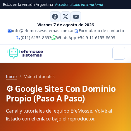
Estás en la versión Argentina
|
Acceder al
sitio internacional
Viernes 7 de agosto de 2026
info@efemossesistemas.com.ar
Formulario de contacto
(011) 6155-8693
WhatsApp +54 9 11 6155-8693
Inicio
/
Video tutoriales
⚙️ Google Sites Con Dominio
Propio (Paso A Paso)
Canal y tutoriales del equipo EfeMosse. Volvé al
listado con el enlace bajo el reproductor.