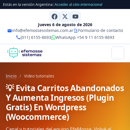
Estás en la versión Argentina
|
Acceder al
sitio internacional
Jueves 6 de agosto de 2026
info@efemossesistemas.com.ar
Formulario de contacto
(011) 6155-8693
WhatsApp +54 9 11 6155-8693
Inicio
/
Video tutoriales
💡 Evita Carritos Abandonados
Y Aumenta Ingresos (Plugin
Gratis) En Wordpress
(Woocommerce)
Canal y tutoriales del equipo EfeMosse. Volvé al