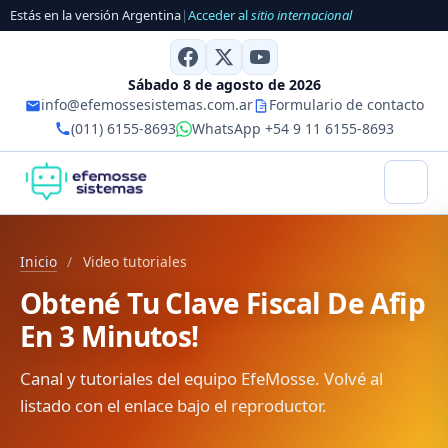
Estás en la versión Argentina
|
Acceder al
sitio internacional
Sábado 8 de agosto de 2026
info@efemossesistemas.com.ar
Formulario de contacto
(011) 6155-8693
WhatsApp +54 9 11 6155-8693
Inicio
/
Video tutoriales
Obtené Tu Clave Fiscal De Afip
En 3 Minutos!
Canal y tutoriales del equipo EfeMosse. Volvé al
listado con el enlace bajo el reproductor.