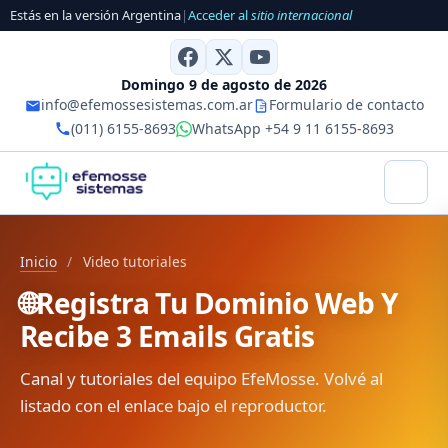
Estás en la versión Argentina
|
Acceder al
sitio internacional
Domingo 9 de agosto de 2026
info@efemossesistemas.com.ar
Formulario de contacto
(011) 6155-8693
WhatsApp +54 9 11 6155-8693
Inicio
/
Video tutoriales
🌐Registra Tu Dominio Web Y
Recibe 3 Emails Gratis
Canal y tutoriales del equipo EfeMosse. Volvé al
listado con el enlace bajo el reproductor.