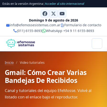
Estás en la versión Argentina
|
Acceder al
sitio internacional
Domingo 9 de agosto de 2026
info@efemossesistemas.com.ar
Formulario de contacto
(011) 6155-8693
WhatsApp +54 9 11 6155-8693
Inicio
/
Video tutoriales
Gmail: Cómo Crear Varias
Bandejas De Recibidos
Canal y tutoriales del equipo EfeMosse. Volvé al
listado con el enlace bajo el reproductor.