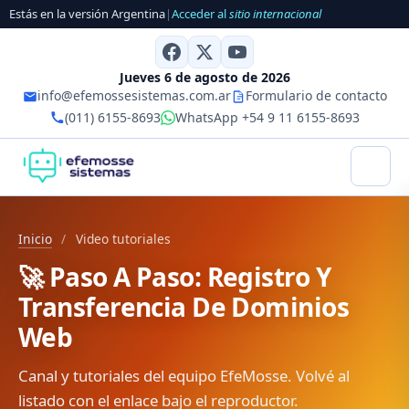
Estás en la versión Argentina
|
Acceder al
sitio internacional
Jueves 6 de agosto de 2026
info@efemossesistemas.com.ar
Formulario de contacto
(011) 6155-8693
WhatsApp +54 9 11 6155-8693
Inicio
/
Video tutoriales
🚀 Paso A Paso: Registro Y
Transferencia De Dominios
Web
Canal y tutoriales del equipo EfeMosse. Volvé al
listado con el enlace bajo el reproductor.