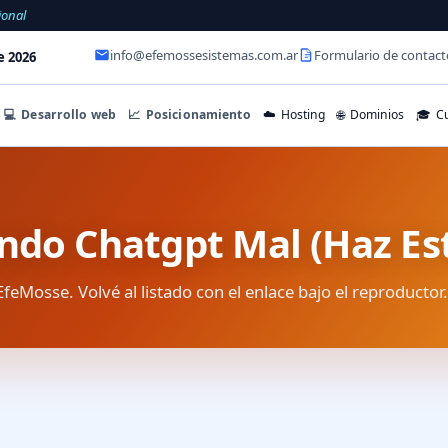
ional
info@efemossesistemas.com.ar
Formulario de contact
e 2026
💻
Desarrollo web
📈
Posicionamiento
☁️
Hosting
🌐
Dominios
🎓
Cu
ando Chatgpt Mal (Haz Es
EfeMosse. Volvé al listado con el enlace bajo el reproductor.