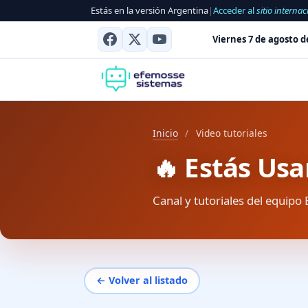
Estás en la versión Argentina
|
Acceder al
sitio internac
Viernes 7 de agosto d
Inicio
/
Video tutoriales
🔥 Estás Us
Canal y tutoriales del equipo 
← Volver al listado