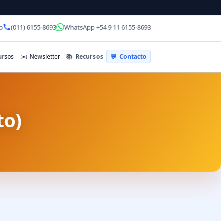
o
(011) 6155-8693
WhatsApp +54 9 11 6155-8693
📚
Recursos
rsos
✉️
Newsletter
💬
Contacto
to)