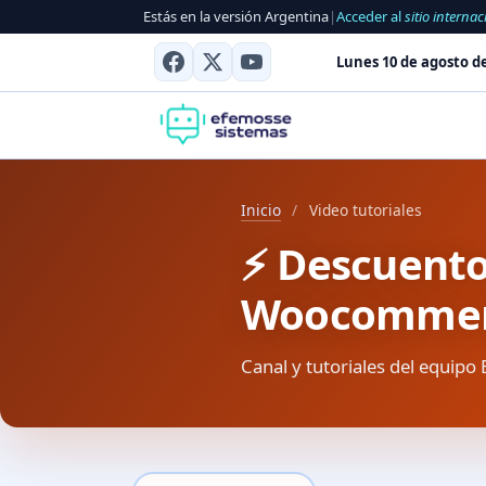
Estás en la versión Argentina
|
Acceder al
sitio internac
Lunes 10 de agosto d
Inicio
/
Video tutoriales
⚡️ Descuento
Woocomme
Canal y tutoriales del equipo 