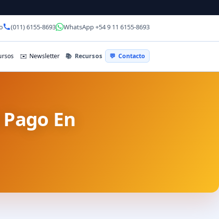
o
(011) 6155-8693
WhatsApp +54 9 11 6155-8693
📚
Recursos
rsos
✉️
Newsletter
💬
Contacto
e Pago En