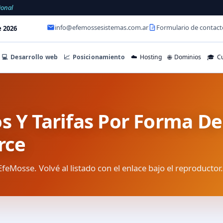
ional
info@efemossesistemas.com.ar
Formulario de contact
e 2026
💻
Desarrollo web
📈
Posicionamiento
☁️
Hosting
🌐
Dominios
🎓
Cu
s Y Tarifas Por Forma D
rce
EfeMosse. Volvé al listado con el enlace bajo el reproductor.