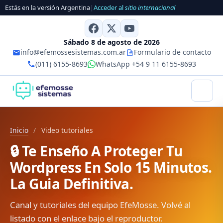
Estás en la versión Argentina
|
Acceder al
sitio internacional
Sábado 8 de agosto de 2026
info@efemossesistemas.com.ar
Formulario de contacto
(011) 6155-8693
WhatsApp +54 9 11 6155-8693
Inicio
/
Video tutoriales
🔒 Te Enseño A Proteger Tu
Wordpress En Solo 15 Minutos.
La Guia Definitiva.
Canal y tutoriales del equipo EfeMosse. Volvé al
listado con el enlace bajo el reproductor.