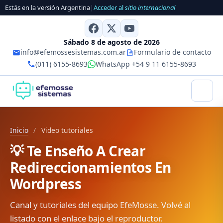
Estás en la versión Argentina
|
Acceder al
sitio internacional
Sábado 8 de agosto de 2026
info@efemossesistemas.com.ar
Formulario de contacto
(011) 6155-8693
WhatsApp +54 9 11 6155-8693
Inicio
/
Video tutoriales
💡 Te Enseño A Crear
Redireccionamientos En
Wordpress
Canal y tutoriales del equipo EfeMosse. Volvé al
listado con el enlace bajo el reproductor.