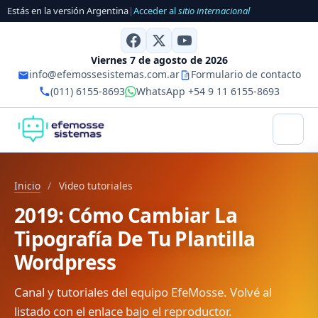
Estás en la versión Argentina
|
Acceder al
sitio internacional
Viernes 7 de agosto de 2026
info@efemossesistemas.com.ar
Formulario de contacto
(011) 6155-8693
WhatsApp +54 9 11 6155-8693
Inicio
/
Video tutoriales
2019: Cómo Cambiar La
Tipografía De Tu Plantilla
Wordpress
Canal y tutoriales del equipo EfeMosse. Volvé al
listado con el enlace bajo el reproductor.