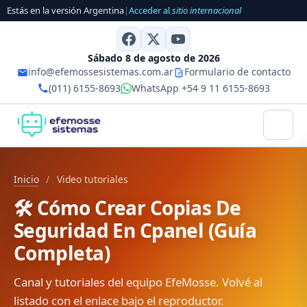
Estás en la versión Argentina
|
Acceder al
sitio internacional
Sábado 8 de agosto de 2026
info@efemossesistemas.com.ar
Formulario de contacto
(011) 6155-8693
WhatsApp +54 9 11 6155-8693
Inicio
/
Video tutoriales
🛠️ Cómo Crear Copias De
Seguridad En Cpanel (Guía
Completa)
Canal y tutoriales del equipo EfeMosse. Volvé al
listado con el enlace bajo el reproductor.