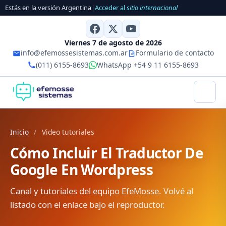
Estás en la versión Argentina
|
Acceder al
sitio internacional
Viernes 7 de agosto de 2026
info@efemossesistemas.com.ar
Formulario de contacto
(011) 6155-8693
WhatsApp +54 9 11 6155-8693
Inicio
/
Video tutoriales
Cómo Incluir El Traductor De
Google En Wordpress
Canal y tutoriales del equipo EfeMosse. Volvé al
listado con el enlace bajo el reproductor.