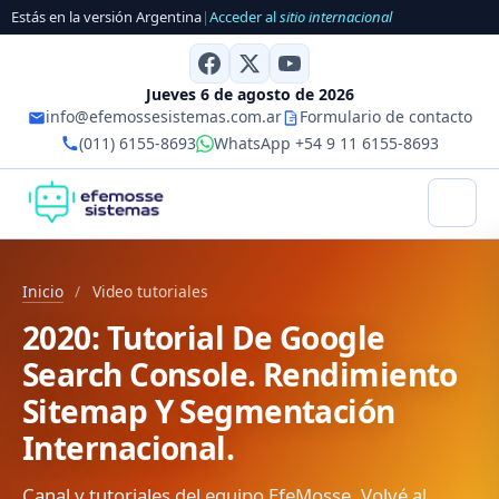
Estás en la versión Argentina
|
Acceder al
sitio internacional
Jueves 6 de agosto de 2026
info@efemossesistemas.com.ar
Formulario de contacto
(011) 6155-8693
WhatsApp +54 9 11 6155-8693
Inicio
/
Video tutoriales
2020: Tutorial De Google
Search Console. Rendimiento
Sitemap Y Segmentación
Internacional.
Canal y tutoriales del equipo EfeMosse. Volvé al