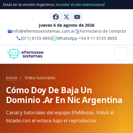
Estás en la versión Argentina
|
Acceder al
sitio internacional
Jueves 6 de agosto de 2026
info@efemossesistemas.com.ar
Formulario de contacto
(011) 6155-8693
WhatsApp +54 9 11 6155-8693
Inicio
/
Video tutoriales
Cómo Doy De Baja Un
Dominio .Ar En Nic Argentina
Canal y tutoriales del equipo EfeMosse. Volvé al
listado con el enlace bajo el reproductor.