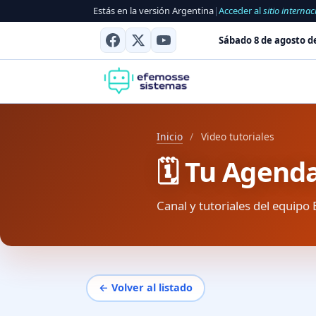
Estás en la versión Argentina
|
Acceder al
sitio internac
Sábado 8 de agosto d
Inicio
/
Video tutoriales
🗓️ Tu Agend
Canal y tutoriales del equipo 
← Volver al listado