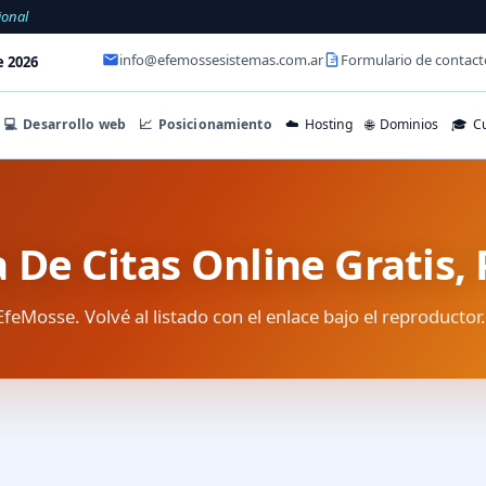
ional
info@efemossesistemas.com.ar
Formulario de contact
e 2026
💻
Desarrollo web
📈
Posicionamiento
☁️
Hosting
🌐
Dominios
🎓
Cu
a De Citas Online Gratis,
EfeMosse. Volvé al listado con el enlace bajo el reproductor.