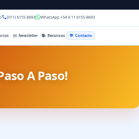
o
(011) 6155-8693
WhatsApp +54 9 11 6155-8693
📚
Recursos
rsos
✉️
Newsletter
💬
Contacto
 Paso A Paso!