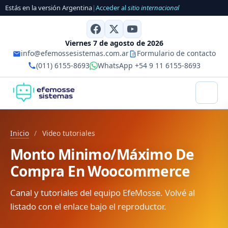
Estás en la versión Argentina
|
Acceder al
sitio internacional
Viernes 7 de agosto de 2026
info@efemossesistemas.com.ar
Formulario de contacto
(011) 6155-8693
WhatsApp +54 9 11 6155-8693
Inicio
/
Video tutoriales
Monto Minimo/Máximo De
Compra En Woocommerce
Canal y tutoriales del equipo EfeMosse. Volvé al
listado con el enlace bajo el reproductor.