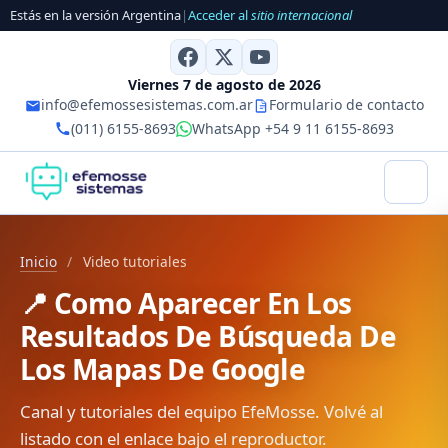
Estás en la versión Argentina
|
Acceder al
sitio internacional
Viernes 7 de agosto de 2026
info@efemossesistemas.com.ar
Formulario de contacto
(011) 6155-8693
WhatsApp +54 9 11 6155-8693
Inicio
/
Video tutoriales
📍 Como Aparecer En Los
Resultados De Búsqueda De
Los Mapas De Google
Canal y tutoriales del equipo EfeMosse. Volvé al
listado con el enlace bajo el reproductor.