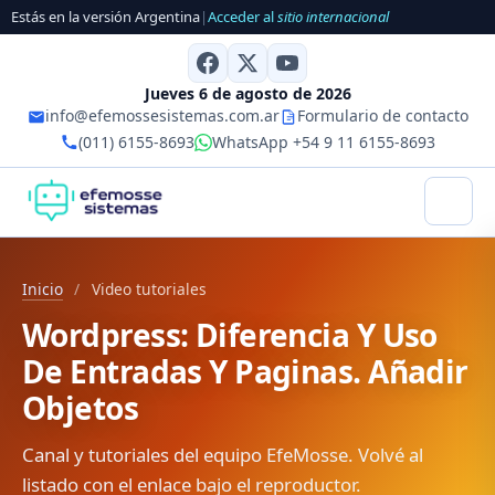
Estás en la versión Argentina
|
Acceder al
sitio internacional
Jueves 6 de agosto de 2026
info@efemossesistemas.com.ar
Formulario de contacto
(011) 6155-8693
WhatsApp +54 9 11 6155-8693
Inicio
/
Video tutoriales
Wordpress: Diferencia Y Uso
De Entradas Y Paginas. Añadir
Objetos
Canal y tutoriales del equipo EfeMosse. Volvé al
listado con el enlace bajo el reproductor.