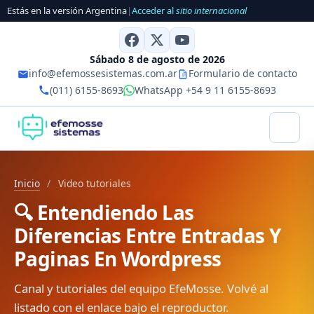
Estás en la versión Argentina
|
Acceder al
sitio internacional
Sábado 8 de agosto de 2026
info@efemossesistemas.com.ar
Formulario de contacto
(011) 6155-8693
WhatsApp +54 9 11 6155-8693
Inicio
/
Video tutoriales
🔍 Entendiendo Las
Diferencias Entre Entradas Y
Paginas En Wordpress
Canal y tutoriales del equipo EfeMosse. Volvé al
listado con el enlace bajo el reproductor.