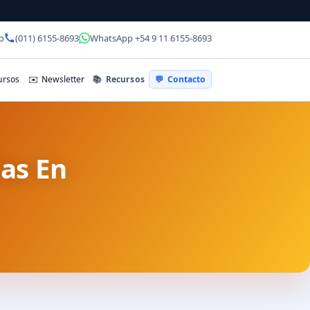
o
(011) 6155-8693
WhatsApp +54 9 11 6155-8693
📚
Recursos
rsos
✉️
Newsletter
💬
Contacto
as En