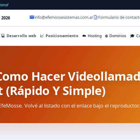
ional
info@efemossesistemas.com.ar
Formulario de contact
 2026
💻
Desarrollo web
📈
Posicionamiento
☁️
Hosting
🌐
Dominios
🎓
Cu
: Como Hacer Videollamad
 (Rápido Y Simple)
EfeMosse. Volvé al listado con el enlace bajo el reproductor.