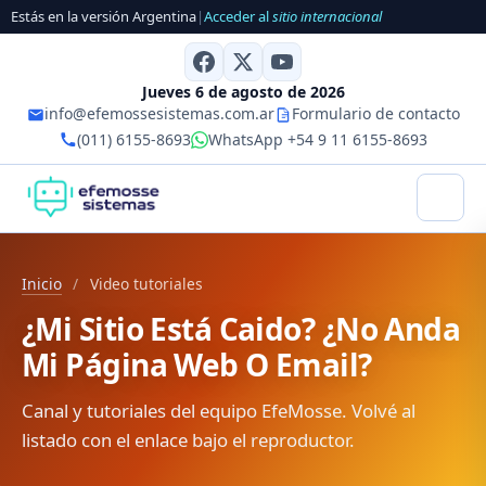
Estás en la versión Argentina
|
Acceder al
sitio internacional
Jueves 6 de agosto de 2026
info@efemossesistemas.com.ar
Formulario de contacto
(011) 6155-8693
WhatsApp +54 9 11 6155-8693
Inicio
/
Video tutoriales
¿Mi Sitio Está Caido? ¿No Anda
Mi Página Web O Email?
Canal y tutoriales del equipo EfeMosse. Volvé al
listado con el enlace bajo el reproductor.