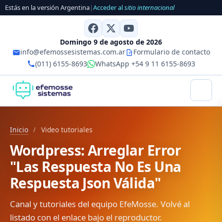
Estás en la versión Argentina
|
Acceder al
sitio internacional
Domingo 9 de agosto de 2026
info@efemossesistemas.com.ar
Formulario de contacto
(011) 6155-8693
WhatsApp +54 9 11 6155-8693
Inicio
/
Video tutoriales
Wordpress: Arreglar Error
"Las Respuesta No Es Una
Respuesta Json Válida"
Canal y tutoriales del equipo EfeMosse. Volvé al
listado con el enlace bajo el reproductor.