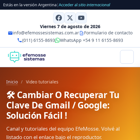
Estás en la versión Argentina
|
Acceder al
sitio internacional
Viernes 7 de agosto de 2026
info@efemossesistemas.com.ar
Formulario de contacto
(011) 6155-8693
WhatsApp +54 9 11 6155-8693
Inicio
/
Video tutoriales
🛠️ Cambiar O Recuperar Tu
Clave De Gmail / Google:
Solución Fácil !
Canal y tutoriales del equipo EfeMosse. Volvé al
listado con el enlace bajo el reproductor.