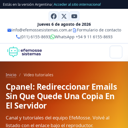
Estás en la versión Argentina
|
Acceder al
sitio internacional
Jueves 6 de agosto de 2026
info@efemossesistemas.com.ar
Formulario de contacto
(011) 6155-8693
WhatsApp +54 9 11 6155-8693
Inicio
/
Video tutoriales
Cpanel: Redireccionar Emails
Sin Que Quede Una Copia En
El Servidor
Canal y tutoriales del equipo EfeMosse. Volvé al
listado con el enlace bajo el reproductor.