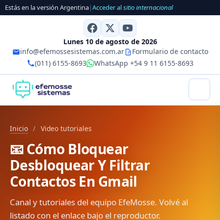
Estás en la versión Argentina
|
Acceder al
sitio internacional
Lunes 10 de agosto de 2026
info@efemossesistemas.com.ar
Formulario de contacto
(011) 6155-8693
WhatsApp +54 9 11 6155-8693
Inicio
/
Video tutoriales
📧 Cómo Bloquear
Desbloquear Y Filtrar
Contactos En Gmail
Canal y tutoriales del equipo EfeMosse. Volvé al
listado con el enlace bajo el reproductor.