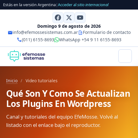
Estás en la versión Argentina
|
Acceder al
sitio internacional
Domingo 9 de agosto de 2026
info@efemossesistemas.com.ar
Formulario de contacto
(011) 6155-8693
WhatsApp +54 9 11 6155-8693
Inicio
/
Video tutoriales
Qué Son Y Como Se Actualizan
Los Plugins En Wordpress
Canal y tutoriales del equipo EfeMosse. Volvé al
listado con el enlace bajo el reproductor.