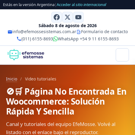
Estás en la versión Argentina
|
Acceder al
sitio internacional
Sábado 8 de agosto de 2026
info@efemossesistemas.com.ar
Formulario de contacto
(011) 6155-8693
WhatsApp +54 9 11 6155-8693
Inicio
/
Video tutoriales
🚫🛒 Página No Encontrada En
Woocommerce: Solución
Rápida Y Sencilla
Canal y tutoriales del equipo EfeMosse. Volvé al
listado con el enlace bajo el reproductor.