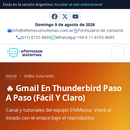
Estás en la versión Argentina
|
Acceder al
sitio internacional
Domingo 9 de agosto de 2026
info@efemossesistemas.com.ar
Formulario de contacto
(011) 6155-8693
WhatsApp +54 9 11 6155-8693
Inicio
/
Video tutoriales
🔥 Gmail En Thunderbird Paso
A Paso (Fácil Y Claro)
Canal y tutoriales del equipo EfeMosse. Volvé al
listado con el enlace bajo el reproductor.