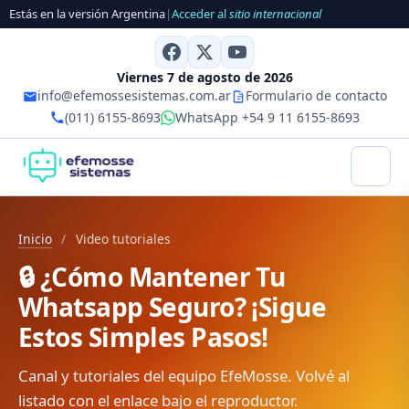
Estás en la versión Argentina
|
Acceder al
sitio internacional
Viernes 7 de agosto de 2026
info@efemossesistemas.com.ar
Formulario de contacto
(011) 6155-8693
WhatsApp +54 9 11 6155-8693
Inicio
/
Video tutoriales
🔒 ¿Cómo Mantener Tu
Whatsapp Seguro? ¡Sigue
Estos Simples Pasos!
Canal y tutoriales del equipo EfeMosse. Volvé al
listado con el enlace bajo el reproductor.