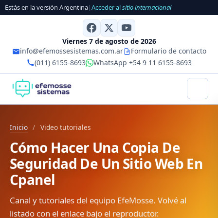
Estás en la versión Argentina
|
Acceder al
sitio internacional
Viernes 7 de agosto de 2026
info@efemossesistemas.com.ar
Formulario de contacto
(011) 6155-8693
WhatsApp +54 9 11 6155-8693
Inicio
/
Video tutoriales
Cómo Hacer Una Copia De
Seguridad De Un Sitio Web En
Cpanel
Canal y tutoriales del equipo EfeMosse. Volvé al
listado con el enlace bajo el reproductor.