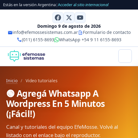
Estás en la versión Argentina
|
Acceder al
sitio internacional
Domingo 9 de agosto de 2026
info@efemossesistemas.com.ar
Formulario de contacto
(011) 6155-8693
WhatsApp +54 9 11 6155-8693
Inicio
/
Video tutoriales
🟢 Agregá Whatsapp A
Wordpress En 5 Minutos
(¡Fácil!)
Canal y tutoriales del equipo EfeMosse. Volvé al
listado con el enlace bajo el reproductor.