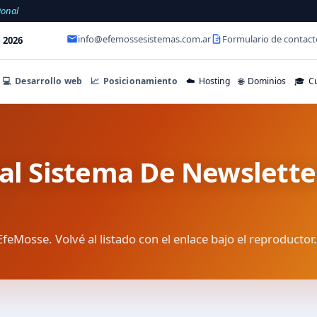
ional
info@efemossesistemas.com.ar
Formulario de contact
 2026
💻
Desarrollo web
📈
Posicionamiento
☁️
Hosting
🌐
Dominios
🎓
Cu
ial Sistema De Newslette
EfeMosse. Volvé al listado con el enlace bajo el reproductor.