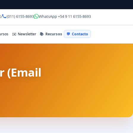
o
(011) 6155-8693
WhatsApp +54 9 11 6155-8693
📚
Recursos
rsos
✉️
Newsletter
💬
Contacto
r (Email