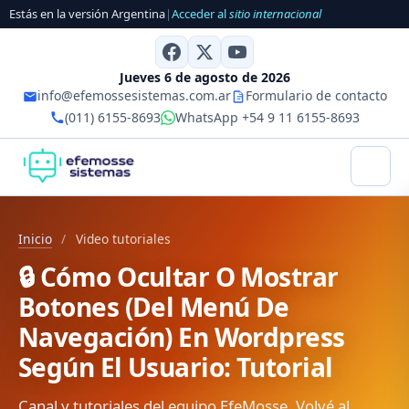
Estás en la versión Argentina
|
Acceder al
sitio internacional
Jueves 6 de agosto de 2026
info@efemossesistemas.com.ar
Formulario de contacto
(011) 6155-8693
WhatsApp +54 9 11 6155-8693
Inicio
/
Video tutoriales
🔒 Cómo Ocultar O Mostrar
Botones (Del Menú De
Navegación) En Wordpress
Según El Usuario: Tutorial
Canal y tutoriales del equipo EfeMosse. Volvé al