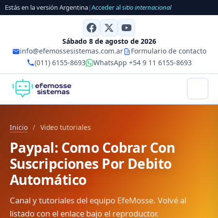
Estás en la versión Argentina
|
Acceder al
sitio internacional
Sábado 8 de agosto de 2026
info@efemossesistemas.com.ar
Formulario de contacto
(011) 6155-8693
WhatsApp +54 9 11 6155-8693
Inicio
/
Video tutoriales
Paypal: Como Cobrar Con
Suscripciones Por Debito
Automático
Canal y tutoriales del equipo EfeMosse. Volvé al
listado con el enlace bajo el reproductor.