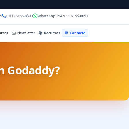
o
(011) 6155-8693
WhatsApp +54 9 11 6155-8693
📚
Recursos
rsos
✉️
Newsletter
💬
Contacto
En Godaddy?