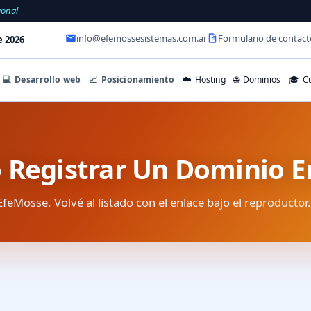
ional
info@efemossesistemas.com.ar
Formulario de contact
e 2026
💻
Desarrollo web
📈
Posicionamiento
☁️
Hosting
🌐
Dominios
🎓
Cu
 Registrar Un Dominio 
EfeMosse. Volvé al listado con el enlace bajo el reproductor.