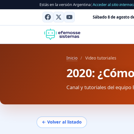
Estás en la versión Argentina
|
Acceder al
sitio internac
Sábado 8 de agosto d
Inicio
/
Video tutoriales
2020: ¿Cómo
Canal y tutoriales del equipo 
← Volver al listado