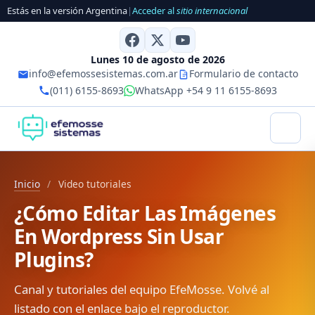
Estás en la versión Argentina
|
Acceder al
sitio internacional
Lunes 10 de agosto de 2026
info@efemossesistemas.com.ar
Formulario de contacto
(011) 6155-8693
WhatsApp +54 9 11 6155-8693
Inicio
/
Video tutoriales
¿Cómo Editar Las Imágenes
En Wordpress Sin Usar
Plugins?
Canal y tutoriales del equipo EfeMosse. Volvé al
listado con el enlace bajo el reproductor.