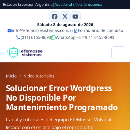
Estás en la versión Argentina
|
Acceder al
sitio internacional
Sábado 8 de agosto de 2026
info@efemossesistemas.com.ar
Formulario de contacto
(011) 6155-8693
WhatsApp +54 9 11 6155-8693
Inicio
/
Video tutoriales
Solucionar Error Wordpress
No Disponible Por
Mantenimiento Programado
Canal y tutoriales del equipo EfeMosse. Volvé al
listado con el enlace bajo el reproductor.