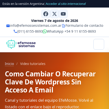
Estás en la versión Argentina
|
Acceder al
sitio internacional
Viernes 7 de agosto de 2026
info@efemossesistemas.com.ar
Formulario de contacto
(011) 6155-8693
WhatsApp +54 9 11 6155-8693
Inicio
/
Video tutoriales
Como Cambiar O Recuperar
Clave De Wordpress Sin
Acceso A Email
Canal y tutoriales del equipo EfeMosse. Volvé al
listado con el enlace bajo el reproductor.