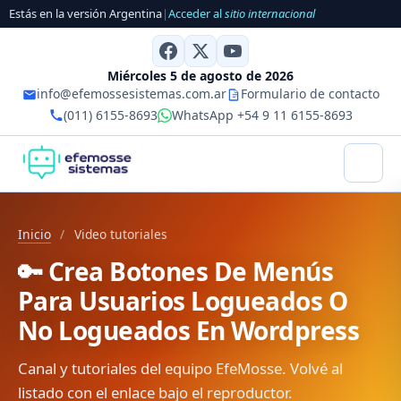
Estás en la versión Argentina
|
Acceder al
sitio internacional
Miércoles 5 de agosto de 2026
info@efemossesistemas.com.ar
Formulario de contacto
(011) 6155-8693
WhatsApp +54 9 11 6155-8693
Inicio
/
Video tutoriales
🔑 Crea Botones De Menús
Para Usuarios Logueados O
No Logueados En Wordpress
Canal y tutoriales del equipo EfeMosse. Volvé al
listado con el enlace bajo el reproductor.